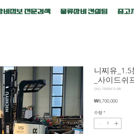
장비정보 전문검색
물류장비 컨설팅
중고
니찌유_1.5
_사이드쉬
SKU: FBRM15-8B
가
₩8,700,000
격
수량
*