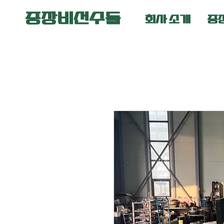
중장비선수들
회사 소개
중