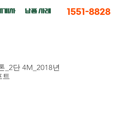
지게차
납품 사례
1551-8828
톤_2단 4M_2018년
프트