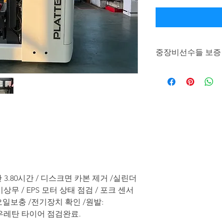
중장비선수들 보증
평생 A/S 및 100일 all
란 100일 이내에 발
할 뿐만 아니라, 심각
체까지 진행해드리는
3.80시간 / 디스크면 카본 제거 /실린더
무 / EPS 모터 상태 점검 / 포크 센서
오일보충 /전기장치 확인 /원발:
 / 우레탄 타이어 점검완료.