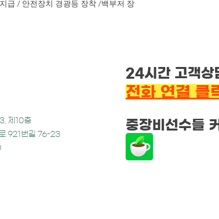
급 / 안전장치 경광등 장착 /백부저 장
24시간
고
객상
전화 연결 클
3, 제10층
​중장비선수들 
 921번길 76-23
0