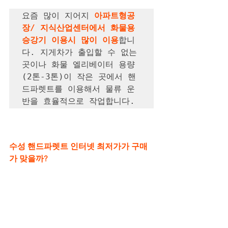
요즘 많이 지어지 
아파트형공
장/ 지식산업센터에서 화물용 
승강기 이용시 많이 이용
합니
다. 지게차가 출입할 수 없는 
곳이나 화물 엘리베이터 용량
(2톤-3톤)이 작은 곳에서 핸
드파렛트를 이용해서 물류 운
반을 효율적으로 작업합니다.
수성 핸드파렛트 인터넷 최저가가 구매
가 맞을까?
인터넷으로 수성 핸드팔렛트를 검색하시
면 여러가지 제품이 나오며 S타입과 C타
입 금액도 다르고 톤수도 다른데 어떤게 
최저가인지 잘 모르시는 분들에게 
중장